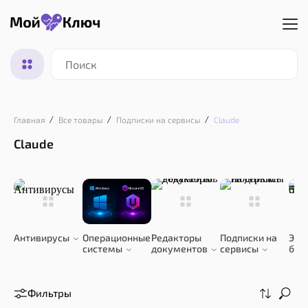
Главная
Все товары
Подписки на сервисы
Claude
Claude
Антивирусы
Операционные
Редакторы
Подписки на
Эле
системы
документов
сервисы
биб
Фильтры