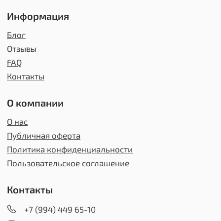
©2025
ИП: Нухкадиев М.А.
MoiKluch.ru