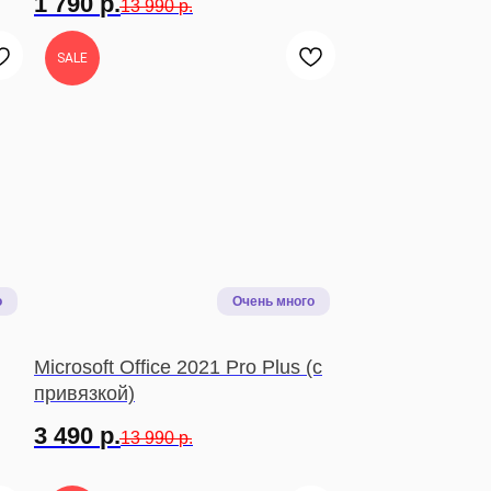
1 790
р.
13 990
р.
SALE
Microsoft Office 2021 Pro Plus (с
привязкой)
3 490
р.
13 990
р.