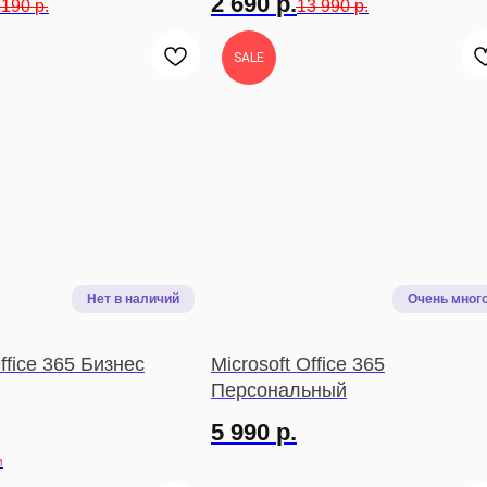
2 690
р.
 190
р.
13 990
р.
SALE
Office 365 Бизнес
Microsoft Office 365
Персональный
5 990
р.
и