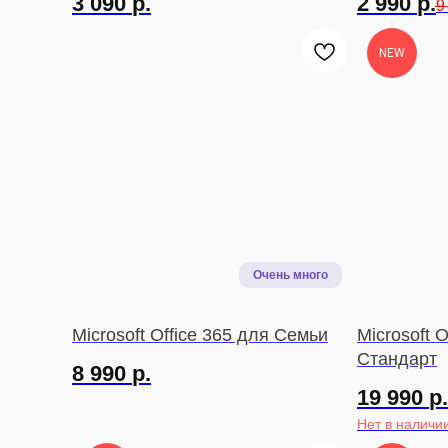
3 090
р.
2 990
р.
9
NEW
Microsoft Office 365 для Семьи
Microsoft 
Стандарт
8 990
р.
19 990
р.
Нет в наличи