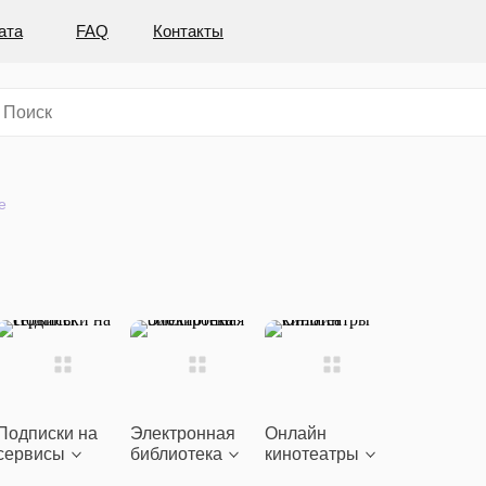
ата
FAQ
Контакты
e
Подписки на
Электронная
Онлайн
сервисы
библиотека
кинотеатры