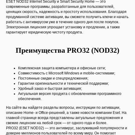
ESET NOD32 Internet Security и Smart Security Home — это
современные программы, разработанные для пользователей,
ценящих скорость, надежность и простоту использования. Благодаря
продуманной системе активации, вы сможете получить ключи и начать
Покупателю
работать с антивирусом уже в течение одного дня после покупок.
Электронная лицензия упрощает установку и продление, а также
Каталог
гарантирует юридическую чистоту продукта.
Акции
Доставка и Оплата
Обмен и Возврат
Преимущества PRO32 (NOD32)
Информация
Блог
Комплексная защита компьютера и офисные сети;
Отзывы
Совместимость с Microsoft Windows и mobile-системами;
Постоянные скидки и спецпредложения;
FAQ
Гарантии оригинальности и технической поддержки;
Контакты
Удобный заказ и быстрая активация;
Актуальная версия продукта с обновлениями программного
О компании
обеспечения.
О нас
На сайте вы найдете разделы вопросы, инструкции по активации,
Публичная оферта
описание Home- и Office-решений, а также новости компании Eset. На
Политика конфиденциальности
главной странице всегда представлены актуальные предложения и
Пользовательское соглашение
свежие лицензии на любой срок — от одного года и более.
PRO32 (ESET NOD32) — это антивирус, заслуживший популярности и
доверие миллионов пользователей по всему миру. Он помогает
Контакты