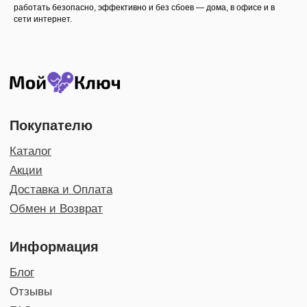
работать безопасно, эффективно и без сбоев — дома, в офисе и в
+7 (994) 449 65-10
сети интернет.
support@moikluch.ru
©2025 MoiKluch.ru
ИП: Нухкадиев
М.А.