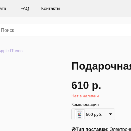
ата
FAQ
Контакты
pple ITunes
Подарочная
610
р.
Нет в наличии
Комплектация
500 руб.
💿Тип поставки:
Электрон