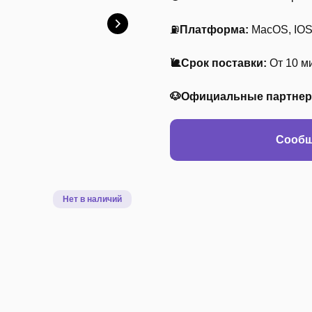
⛽
Платформа:
MacOS, IOS
🐌Срок поставки:
От 10 ми
🐶Официальные партне
Сообщ