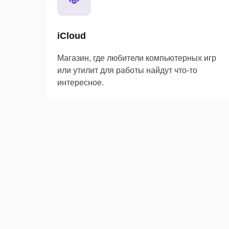
iCloud
Магазин, где любители компьютерных игр
или утилит для работы найдут что-то
интересное.
Подарочная
карта
ПК
iTunes
и
Gift
ноутбуки
Card
(USA)
MacBook
для
Air
пополнения