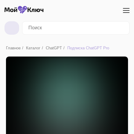
Главное
/
Каталог
/
ChatGPT
/
Подписка ChatGPT Pro