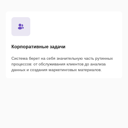
Корпоративные задачи
Система берет на себя значительную часть рутинных
процессов: от обслуживания клиентов до анализа
данных и создания маркетинговых материалов.
Включите
VPN
ПК
Европейских
стран
и
или
ноутбуки