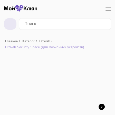
Главное
/
Каталог
/
Dr.Web
/
Dr.Web Security Space (для мобильных устройств)