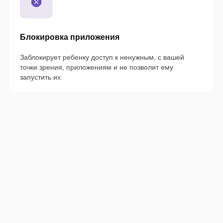
Блокировка приложения
Заблокирует ребенку доступ к ненужным, с вашей
точки зрения, приложениям и не позволит ему
запустить их.
Скачайте
Телевизоры
дистрибутив
при
Android
помощи
TV
Мастера
5.0
скачиваний.
и
https://download.drweb.com/?
выше.
lng=ru