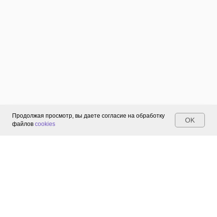
продление
и
при
обращениях
в
службу
поддержки.
Продолжая просмотр, вы даете согласие на обработку
OK
файлов
cookies
Пройти
регистрацию
можно
здесь
https://products.drweb.ru/register/2015/?
lng=ru