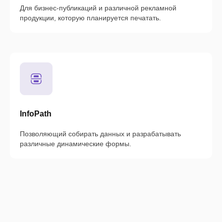
Для бизнес-публикаций и различной рекламной
продукции, которую планируется печатать.
InfoPath
Позволяющий собирать данных и разрабатывать
различные динамические формы.
Для
установки
ПК
офиса