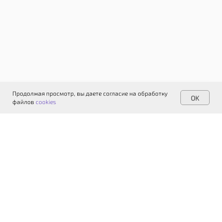
выберете
пункт
«О
программе».
Продолжая просмотр, вы даете согласие на обработку
OK
файлов
cookies
В
поле
«Загрузить
файл
лицензии»
укажите
путь
до
ранее
скачанного
файла
лицензии