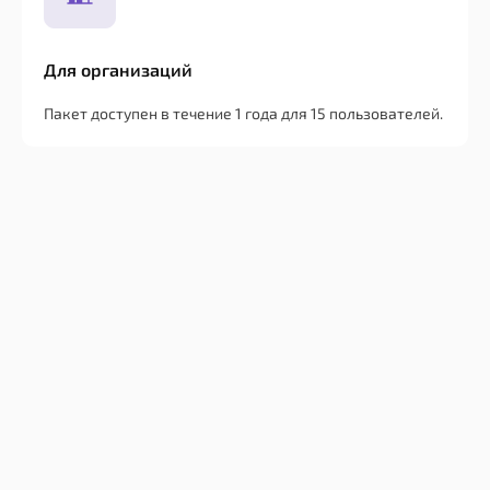
Для организаций
Пакет доступен в течение 1 года для 15 пользователей.
Скачайте
дистрибутив
ПК
Р7-
Офис
и
с
ноутбуки
официального
сайта
MacOS
по
13
ссылке:
Ventura
r7-
MacOS
office.ru/download_editor
14
и
Sonoma