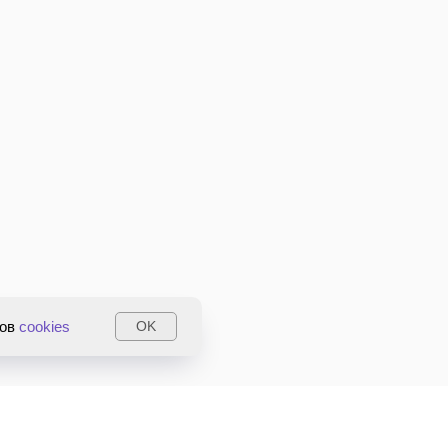
лов
cookies
OK