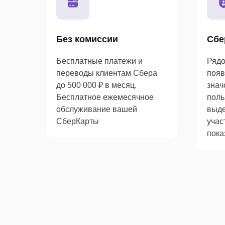
Без комиссии
Сбе
Бесплатные платежи и
Рядо
переводы клиентам Сбера
появ
до 500 000 ₽ в месяц.
знач
Бесплатное ежемесячное
поль
обслуживание вашей
выде
СберКарты
учас
пока
Активация
промокода
Телефоны
доступна
и