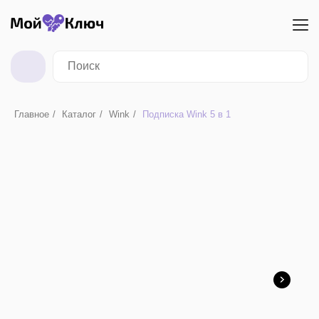
Главное
/
Каталог
/
Wink
/
Подписка Wink 5 в 1