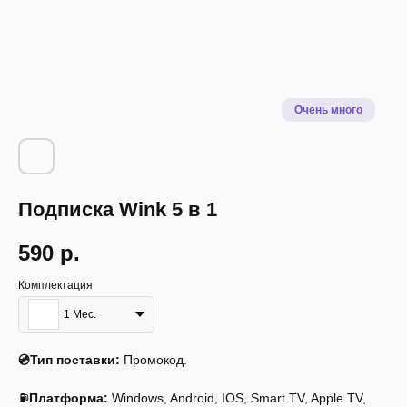
Подписка Wink 5 в 1
590
р.
Комплектация
1 Мес.
Описание
Инструкция
Системные требования
💿Тип поставки:
Промокод.
⛽
Платформа:
Windows, Android, IOS, Smart TV, Apple TV,