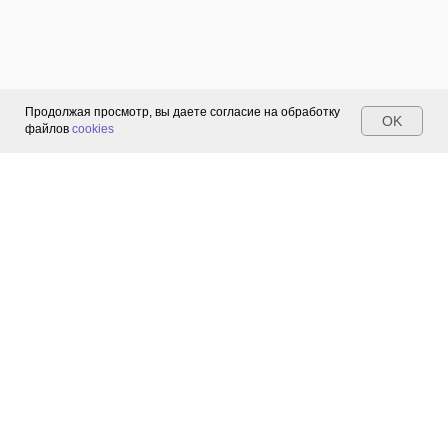
Мобильные
устройства
на
базе
iOS
Продолжая просмотр, вы даете согласие на обработку
версии
OK
файлов
cookies
12.0
и
выше.
WEB-
портал
ПК
и
ноутбуки