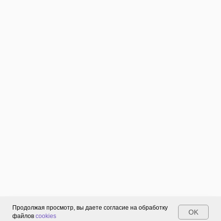
WEB-
портал
ПК
и
ноутбуки
на
базе
Linux,
Windows,
MacOS
с
помощью
браузера.
Мобильные
устройства
на
Продолжая просмотр, вы даете согласие на обработку
OK
файлов
cookies
базе