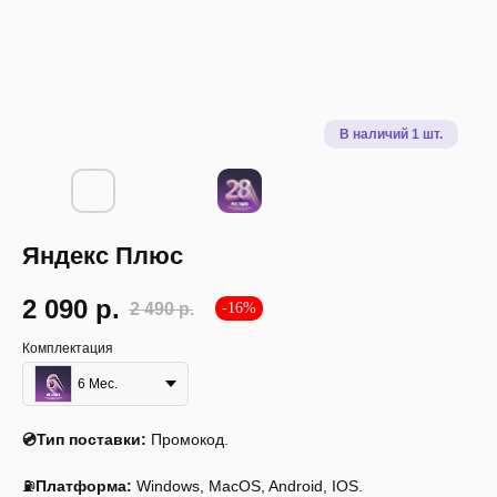
Яндекс Плюс
2 090
р.
2 490
р.
-16%
Комплектация
6 Мес.
Описание
Инструкция
Системные требования
💿Тип поставки:
Промокод.
⛽
Платформа:
Windows, MacOS, Android, IOS.