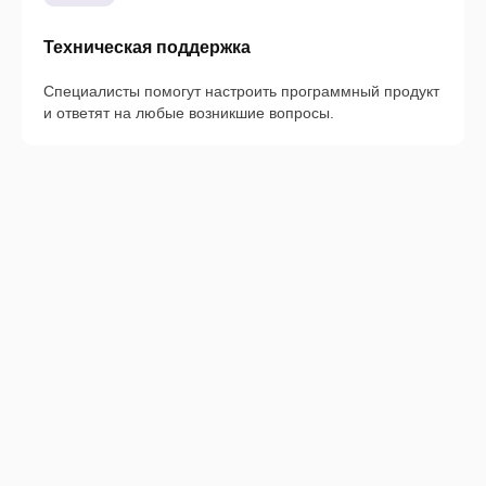
Техническая поддержка
Специалисты помогут настроить программный продукт
и ответят на любые возникшие вопросы.
Для
активации
ПК
лицензии
зайдите
и
на
ноутбуки
сайт
pro32.com,
Минимальные
в
требования:
раздел
Microsoft
«Клиентам»
Windows
-
11
«Скачать
/